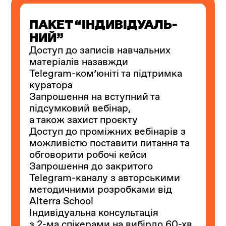
ПАКЕТ “ІНДИВІДУАЛЬ-
НИЙ”
Доступ до записів навчальних
матеріалів назавжди
Telegram-ком’юніті та підтримка
куратора
Запрошення на вступний та
підсумковий вебінар,
а також захист проєкту
Доступ до проміжних вебінарів з
можливістю поставити питання та
обговорити робочі кейси
Запрошення до закритого
Telegram-каналу з авторськими
методичними розробками від
Alterra School
Індивідуальна консультація
з 2-ма спікерами на вибірдо 60-хв