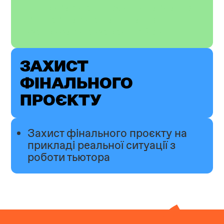
Підбиваємо підсумки навчання,
відповідаємо на питання,
розбираємо робочі кейси
ЗАХИСТ
ФІНАЛЬНОГО
ПРОЄКТУ
Захист фінального проєкту на
прикладі реальної ситуації з
роботи тьютора