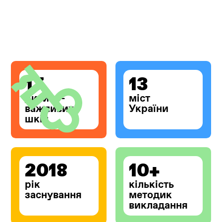
17
13
дитино-
міст
важливих
України
шкіл
2018
10+
рік
кількість
заснування
методик
викладання