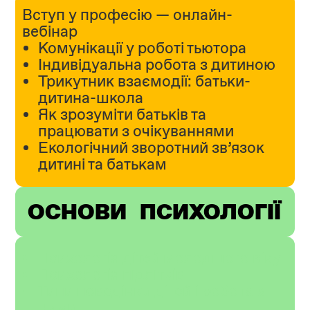
Вступ у професію — онлайн-
вебінар
Комунікації у роботі тьютора
Індивідуальна робота з дитиною
Трикутник взаємодії: батьки-
дитина-школа
Як зрозуміти батьків та
працювати з очікуваннями
Екологічний зворотний зв’язок
дитині та батькам
ОСНОВИ ПСИХОЛОГІЇ
Психологія дітей молодшого віку
Психологія підлітків
Типи поведінки дітей і робота з
ними