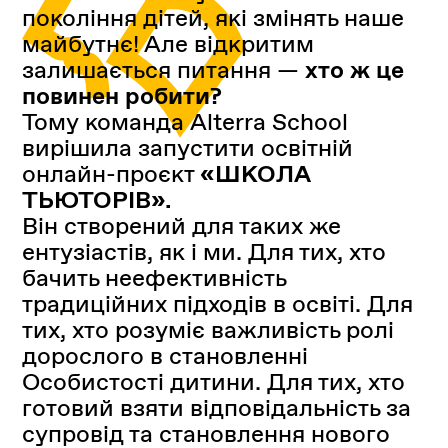
покоління дітей, які змінять наше
майбутнє! Але відкритим
залишається питання —
хто ж це
повинен робити?
Тому команда Alterra School
вирішила запустити освітній
онлайн-проєкт
«ШКОЛА
ТЬЮТОРIВ»‎.
Він створений для таких же
ентузіастів, як і ми. Для тих, хто
бачить неефективність
традиційних підходів в освіті. Для
тих, хто розуміє важливість ролі
дорослого в становленні
Особистості дитини. Для тих, хто
готовий взяти відповідальність за
супровід та становлення нового