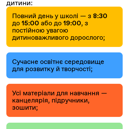
дитини:
Повний день у школі — з
8:30
до
15:00
або до
19:00
, з
постійною увагою
дитиноважливого дорослого;
Сучасне освітнє середовище
для розвитку й творчості;
Усі матеріали для навчання —
канцелярія, підручники,
зошити;