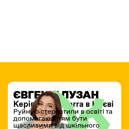
ЄВГЕНІЯ ЛУЗАН
Керівниця Alterra в Києві
Руйную стереотипи в освіті та
допомагаю дітям бути
щасливими від шкільного