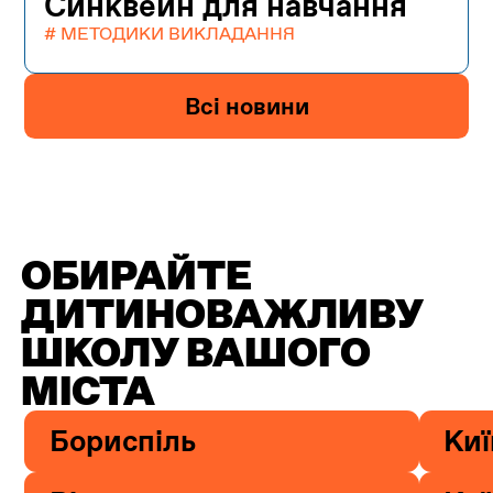
Синквейн для навчання
# МЕТОДИКИ ВИКЛАДАННЯ
Всі новини
ОБИРАЙТЕ
ДИТИНОВАЖЛИВУ
ШКОЛУ ВАШОГО
МІСТА
Бориспіль
Киї