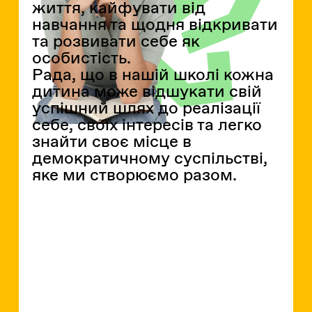
життя, кайфувати від
навчання та щодня відкривати
та розвивати себе як
особистість.
Рада, що в нашій школі кожна
дитина може відшукати свій
успішний шлях до реалізації
себе, своїх інтересів та легко
знайти своє місце в
демократичному суспільстві,
яке ми створюємо разом.