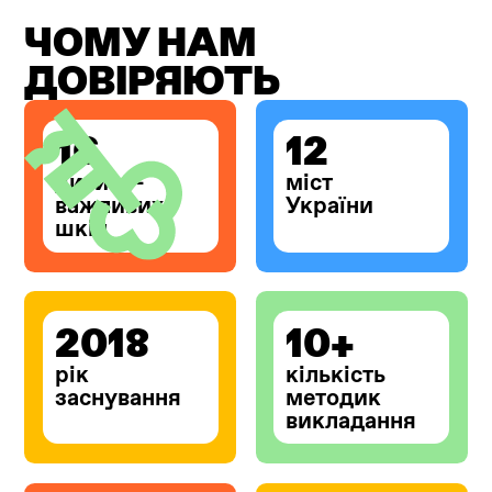
ЧОМУ НАМ
ДОВІРЯЮТЬ
16
12
дитино-
міст
важливих
України
шкіл
2018
10+
рік
кількість
заснування
методик
викладання