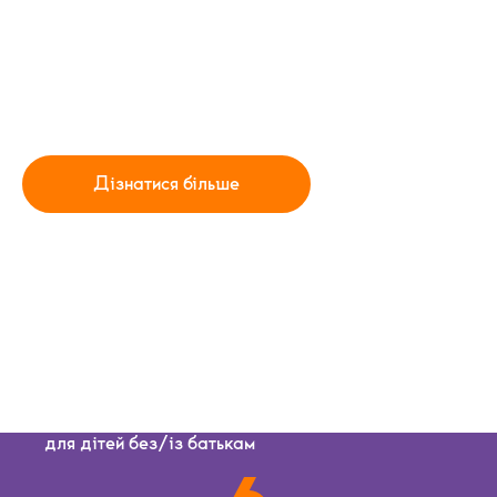
ВИЇЗНИЙ ДИТЯЧИЙ
ТАБІР
Сміх, пригоди, творчість і веселощі — це все про
дитиноважливий відпочинок.
2-9 липня, Пилипець
13-20, Розлуч
Дізнатися більше
для дітей без/із батькам