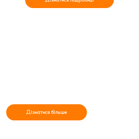
ТАБІР У МІСТІ
ВІД
ALTERRA SCHOOL
Наче у місті, а по вайбу десь далеко. Бо весело,
насичено і цікаво.
27 жовтня — 2 листопада. У 17 школах Alterra в 13
містах України.
Дізнатися більше