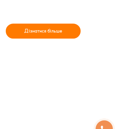
Для тих, хто не боїться вийти з “тепличних” умов та
пожити серед лісу в наметі, піднятися на гору та
відкритися геть новому досвіду.
5 - 10 серпня в Хмелевій
Дізнатися більше
11 - 16 років