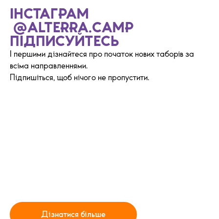
ІНСТАГРАМ
@ALTERRA.CAMP
ПІДПИСУЙТЕСЬ
І першими дізнайтеся про початок нових таборів за
всіма направленнями.
Підпишіться, щоб нічого не пропустити.
ВИЇЗНІ ТАБОРИ В
ЄВРОПУ
Їдемо в Європу набиратися нових вражень та
практикувати англійську.
Анонс подій скоро ;)
Дізнатися більше