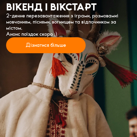
ВІКЕНД І ВІКСТАРТ
2-денне перезавантаження з іграми, розмовамиі
мовчанням, піснями, вогнищем та відпочинком за
містом.
Анонс поїздок скоро ;)
Дізнатися більше